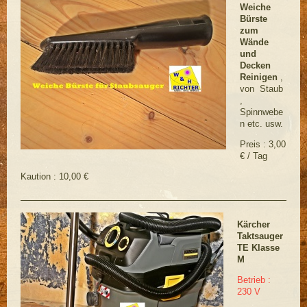
Weiche
Bürste
zum
Wände
und
Decken
Reinigen
,
von Staub
,
Spinnwebe
n etc. usw.
Preis : 3,00
€ / Tag
Kaution : 10,00 €
Kärcher
Taktsauger
TE Klasse
M
Betrieb :
230 V