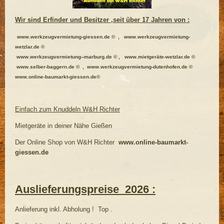
Wir sind Erfinder und Besitzer ,seit über 17 Jahren von :
www.werkzeugvermietung-giessen.de © , www.werkzeugvermietung-
wetzlar.de ©
www.werkzeugvermietung--marburg.de © , www.mietgeräte-wetzlar.de ©
www.selber-baggern.de © , www.werkzeugvermietung-dutenhofen.de ©
www.online-baumarkt-giessen.de©
Einfach zum Knuddeln W&H Richter
Mietgeräte in deiner Nähe Gießen
Der Online Shop von W&H Richter
www.online-baumarkt-
giessen.de
Auslieferungspreise 2026 :
Anlieferung inkl. Abholung ! Top .