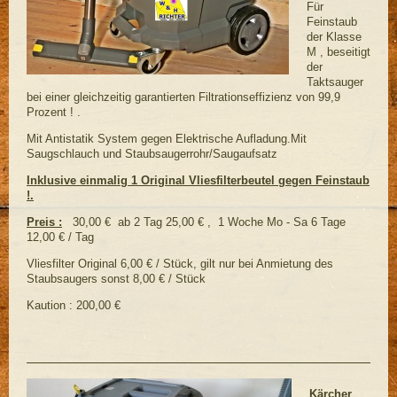
Für
Feinstaub
der Klasse
M , beseitigt
der
Taktsauger
bei einer gleichzeitig garantierten Filtrationseffizienz von 99,9
Prozent ! .
Mit Antistatik System gegen Elektrische Aufladung.Mit
Saugschlauch und Staubsaugerrohr/Saugaufsatz
Inklusive einmalig 1 Original Vliesfilterbeutel gegen Feinstaub
!.
Preis :
30,00 € ab 2 Tag 25,00 € , 1 Woche Mo - Sa 6 Tage
12,00 € / Tag
Vliesfilter Original 6,00 € / Stück, gilt nur bei Anmietung des
Staubsaugers sonst 8,00 € / Stück
Kaution : 200,00 €
Kärcher