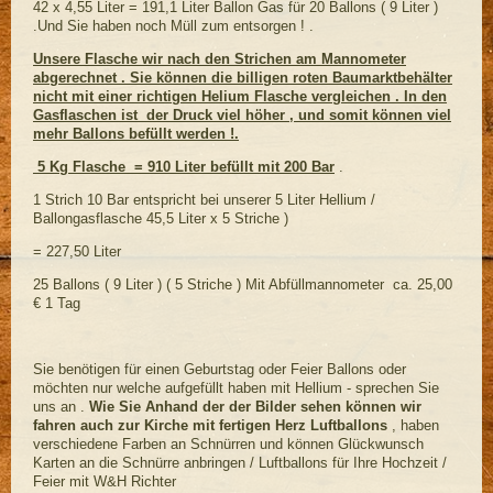
42 x 4,55 Liter = 191,1 Liter Ballon Gas für 20 Ballons ( 9 Liter )
.Und Sie haben noch Müll zum entsorgen ! .
Unsere Flasche wir nach den Strichen am Mannometer
abgerechnet . Sie können die billigen roten Baumarktbehälter
nicht mit einer richtigen Helium Flasche vergleichen . In den
Gasflaschen ist der Druck viel höher , und somit können viel
mehr Ballons befüllt werden !.
5 Kg Flasche = 910 Liter befüllt mit 200 Bar
.
1 Strich 10 Bar entspricht bei unserer 5 Liter Hellium /
Ballongasflasche 45,5 Liter x 5 Striche )
= 227,50 Liter
25 Ballons ( 9 Liter ) ( 5 Striche ) Mit Abfüllmannometer ca. 25,00
€ 1 Tag
Sie benötigen für einen Geburtstag oder Feier Ballons oder
möchten nur welche aufgefüllt haben mit Hellium - sprechen Sie
uns an .
Wie Sie Anhand der der Bilder sehen können wir
fahren auch zur Kirche mit fertigen Herz Luftballons
, haben
verschiedene Farben an Schnürren und können Glückwunsch
Karten an die Schnürre anbringen / Luftballons für Ihre Hochzeit /
Feier mit W&H Richter