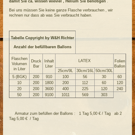
damit Sie ca. wissen wieviel , Helium Sie benötigen
.
Bei uns müssen Sie keine ganze Flasche verbrauchen , wir
rechnen nur dass ab was Sie verbraucht haben.
Tabelle Copyright by W&H Richter
Anzahl der befüllbaren Ballons
Flaschen
LATEX
Druck
Inhalt
Folien
Volumen
Bar
Liter
Ballon
in Liter
25cm/9L
30cm/16L
50cm/30L
5 (BGK)
200
910
100
56
30
60
10
200
1800
200
112
60
120
20
200
3600
400
225
120
240
50
200
9100
1011
569
303
Armatur zum befüllen der Ballons : 1 Tag 5,00 € / Tag ab 2
Tag 5,00 € / Tag