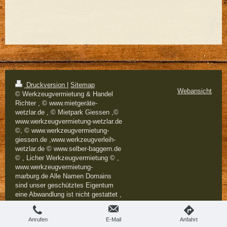
Druckversion
|
Sitemap
Webansicht
© Werkzeugvermietung & Handel
Richter , © www.mietgeräte-
wetzlar.de , © Mietpark Giessen ,©
www.werkzeugvermietung-wetzlar.de
©, © www.werkzeugvermietung-
giessen.de ,www.werkzeugverleih-
wetzlar.de © www.selber-baggern.de
© , Licher Werkzeugvermietung © ,
www.werkzeugvermietung-
marburg.de Alle Namen Domains
sind unser geschütztes Eigentum
eine Abwandlung ist nicht gestattet ,
wir haben es erfunden und dass soll
auch so bleiben .
Anrufen
E-Mail
Anfahrt